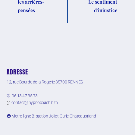
les arrières-
Le sentiment
pensées
d’injustice
ADRESSE
12, rue Bourde de la Rogerie
35700 RENNES
✆ 06 13 47 35 73
@
contact@hypnocoach.bzh
🚇 Metro ligne B: station Joliot-Curie-Chateaubriand