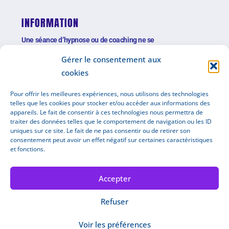
INFORMATION
Une séance d’hypnose ou de coaching ne se
substitue pas à une consultation médicale
Gérer le consentement aux
cookies
TARIFS :
Pour offrir les meilleures expériences, nous utilisons des technologies
telles que les cookies pour stocker et/ou accéder aux informations des
appareils. Le fait de consentir à ces technologies nous permettra de
Le tarif de base d’une consultation en
traiter des données telles que le comportement de navigation ou les ID
uniques sur ce site. Le fait de ne pas consentir ou de retirer son
coaching ou en hypnose est de
80
€.
consentement peut avoir un effet négatif sur certaines caractéristiques
et fonctions.
Il existe plusieurs forfaits pour les
Accepter
suivis sur des longues durées
Refuser
Voir les préférences