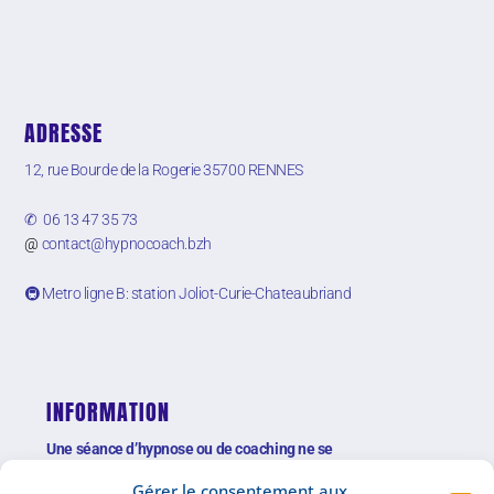
ADRESSE
12, rue Bourde de la Rogerie
35700 RENNES
✆ 06 13 47 35 73
@
contact@hypnocoach.bzh
🚇 Metro ligne B: station Joliot-Curie-Chateaubriand
INFORMATION
Une séance d’hypnose ou de coaching ne se
substitue pas à une consultation médicale
Gérer le consentement aux