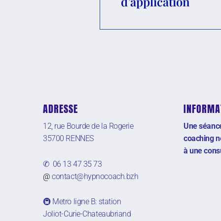
d’application
ADRESSE
INFORMA
12, rue Bourde de la Rogerie
Une séance
35700 RENNES
coaching n
à une cons
✆ 06 13 47 35 73
@
contact@hypnocoach.bzh
🚇 Metro ligne B: station
Joliot-Curie-Chateaubriand