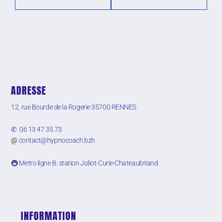
ADRESSE
12, rue Bourde de la Rogerie
35700 RENNES
✆ 06 13 47 35 73
@
contact@hypnocoach.bzh
🚇 Metro ligne B: station Joliot-Curie-Chateaubriand
INFORMATION