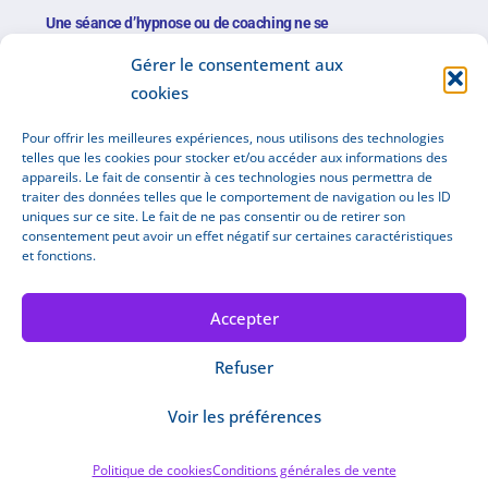
Une séance d’hypnose ou de coaching ne se
substitue pas à une consultation médicale
Gérer le consentement aux
cookies
TARIFS :
Pour offrir les meilleures expériences, nous utilisons des technologies
telles que les cookies pour stocker et/ou accéder aux informations des
appareils. Le fait de consentir à ces technologies nous permettra de
Le tarif de base d’une consultation en
traiter des données telles que le comportement de navigation ou les ID
uniques sur ce site. Le fait de ne pas consentir ou de retirer son
coaching ou en hypnose est de
80
€.
consentement peut avoir un effet négatif sur certaines caractéristiques
et fonctions.
Il existe plusieurs forfaits pour les
Accepter
suivis sur des longues durées
Refuser
Voir les préférences
Prendre RDV
Politique de cookies
Conditions générales de vente