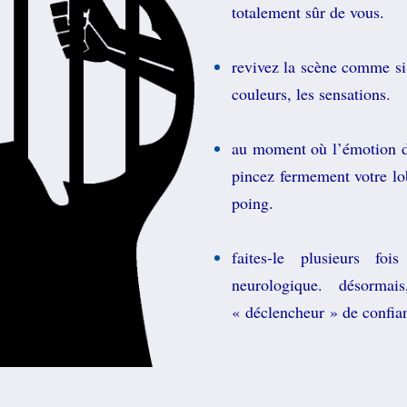
totalement sûr de vous.
revivez la scène comme si 
couleurs, les sensations.
au moment où l’émotion de 
pincez fermement votre lob
poing.
faites-le plusieurs fo
neurologique. désorma
« déclencheur » de confian