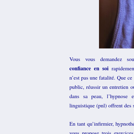
V
ous vous demandez so
confiance en soi
rapideme
n’est pas une fatalité.
Q
ue ce 
public, réussir un entretien 
dans sa peau, l’hypnose e
linguistique (pnl) offrent des 
En tant qu’infirmier, hypnoth
vous propose trois exercice