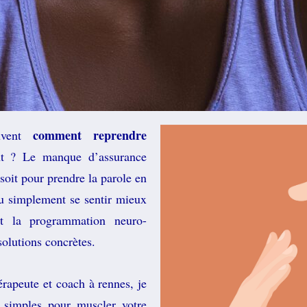
comment reprendre
uvent
nt ?
L
e manque d’assurance
soit pour prendre la parole en
ou simplement se sentir mieux
t la programmation neuro-
solutions concrètes.
érapeute et coach à rennes, je
s simples pour muscler votre