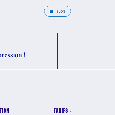
BLOG
pression !
TION
TARIFS :