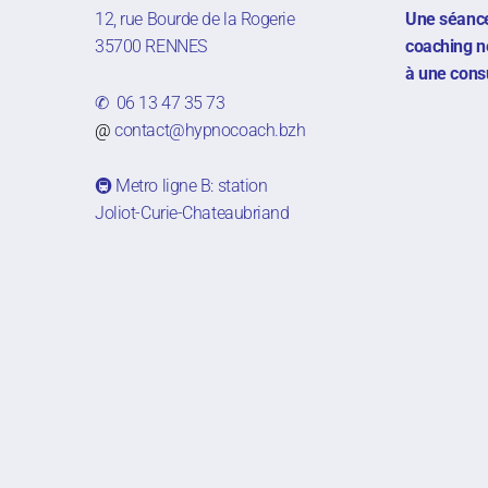
12, rue Bourde de la Rogerie
Une séance
35700 RENNES
coaching n
à une cons
✆ 06 13 47 35 73
@
contact@hypnocoach.bzh
🚇 Metro ligne B: station
Joliot-Curie-Chateaubriand